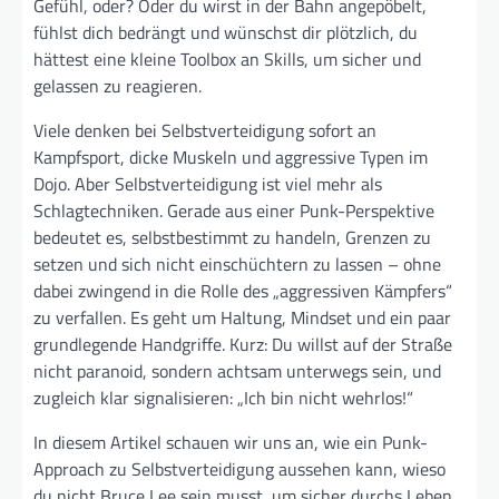
Gefühl, oder? Oder du wirst in der Bahn angepöbelt,
fühlst dich bedrängt und wünschst dir plötzlich, du
hättest eine kleine Toolbox an Skills, um sicher und
gelassen zu reagieren.
Viele denken bei Selbstverteidigung sofort an
Kampfsport, dicke Muskeln und aggressive Typen im
Dojo. Aber Selbstverteidigung ist viel mehr als
Schlagtechniken. Gerade aus einer Punk-Perspektive
bedeutet es, selbstbestimmt zu handeln, Grenzen zu
setzen und sich nicht einschüchtern zu lassen – ohne
dabei zwingend in die Rolle des „aggressiven Kämpfers“
zu verfallen. Es geht um Haltung, Mindset und ein paar
grundlegende Handgriffe. Kurz: Du willst auf der Straße
nicht paranoid, sondern achtsam unterwegs sein, und
zugleich klar signalisieren: „Ich bin nicht wehrlos!“
In diesem Artikel schauen wir uns an, wie ein Punk-
Approach zu Selbstverteidigung aussehen kann, wieso
du nicht Bruce Lee sein musst, um sicher durchs Leben