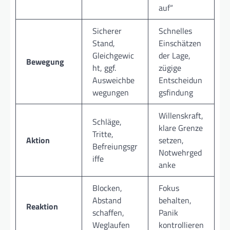
auf“
Sicherer
Schnelles
Stand,
Einschätzen
Gleichgewic
der Lage,
Bewegung
ht, ggf.
zügige
Ausweichbe
Entscheidun
wegungen
gsfindung
Willenskraft,
Schläge,
klare Grenze
Tritte,
Aktion
setzen,
Befreiungsgr
Notwehrged
iffe
anke
Blocken,
Fokus
Abstand
behalten,
Reaktion
schaffen,
Panik
Weglaufen
kontrollieren