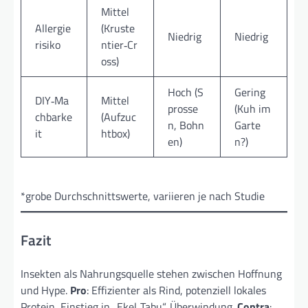
Mittel
Allergie
(Kruste
Niedrig
Niedrig
risiko
n­tier‑Cr
oss)
Hoch (S
Gering
DIY‑Ma
Mittel
prosse
(Kuh im
chbarke
(Aufzuc
n, Bohn
Garte
it
htbox)
en)
n?)
*grobe Durchschnittswerte, variieren je nach Studie
Fazit
Insekten als Nahrungs­quelle stehen zwischen Hoffnung
und Hype.
Pro
: Effizienter als Rind, potenziell lokales
Protein, Einstieg in „Ekel‑Tabu“‑Überwindung.
Contra
: