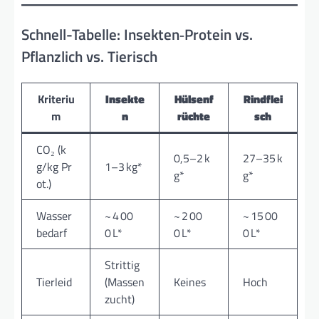
Schnell-Tabelle: Insekten‑Protein vs.
Pflanzlich vs. Tierisch
Kriteriu
Insekte
Hülsenf
Rindflei
m
n
rüchte
sch
CO₂ (k
0,5–2 k
27–35 k
g/kg Pr
1–3 kg*
g*
g*
ot.)
Wasser
~ 4 00
~ 2 00
~ 15 00
bedarf
0 L*
0 L*
0 L*
Strittig
Tierleid
(Massen
Keines
Hoch
zucht)