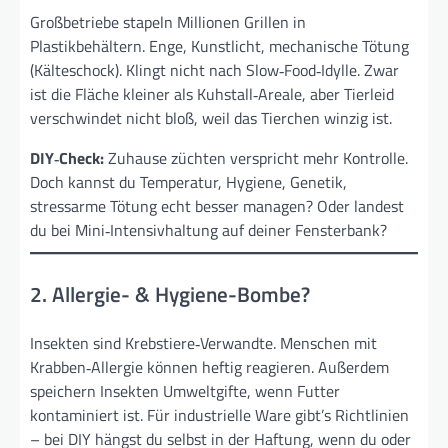
Groß­betriebe stapeln Millionen Grillen in
Plastikbehältern. Enge, Kunst­licht, mechanische Tötung
(Kälteschock). Klingt nicht nach Slow‑Food‑Idylle. Zwar
ist die Fläche kleiner als Kuh­stall‑Areale, aber Tierleid
verschwindet nicht bloß, weil das Tierchen winzig ist.
DIY‑Check:
Zuhause züchten verspricht mehr Kontrolle.
Doch kannst du Temperatur, Hygiene, Genetik,
stressarme Tötung echt besser managen? Oder landest
du bei Mini‑Intensiv­haltung auf deiner Fensterbank?
2. Allergie- & Hygiene-Bombe?
Insekten sind Krebs­tiere‑Verwandte. Menschen mit
Krabben‑Allergie können heftig reagieren. Außerdem
speichern Insekten Umwelt­gifte, wenn Futter
kontaminiert ist. Für industrielle Ware gibt’s Richtlinien
– bei DIY hängst du selbst in der Haftung, wenn du oder