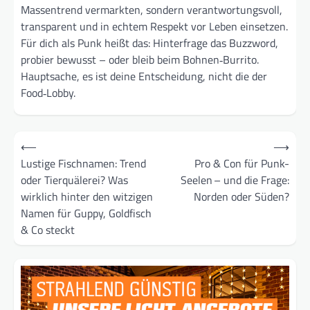
Massen­trend vermarkten, sondern verantwortungs­voll,
transparent und in echtem Respekt vor Leben einsetzen.
Für dich als Punk heißt das: Hinterfrage das Buzzword,
probier bewusst – oder bleib beim Bohnen‑Burrito.
Hauptsache, es ist deine Entscheidung, nicht die der
Food‑Lobby.
Beitragsnavigation
⟵
⟶
Lustige Fischnamen: Trend
Pro & Con für Punk-
oder Tierquälerei? Was
Seelen – und die Frage:
wirklich hinter den witzigen
Norden oder Süden?
Namen für Guppy, Goldfisch
& Co steckt