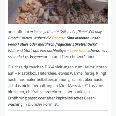
und Influencer
innen geröstete Grillen als „Planet‑Friendly
Protein“ hypen, wabert die
Debatte
:
Sind Insekten unser
Food‑Future oder moralisch fraglicher Etiket­ten­trick?
Während Start‑ups von nachhaltigem
Superfood
schwärmen,
schaudert es Veganer
innen und Tierschützer*innen.
Gleichzeitig tauchen DIY‑Anleitungen zum Heim­züchten
auf – Plastikbox, Hafer­kleie, etwas Wärme, fertig. Klingt
nach maximaler Selbstbestimmung, schreit aber auch:
„Ist das nicht Tier­haltung im Mini‑Mass­stab?“ Lass uns
hinsehen, ob Krabbel­protein zu einer punkigen
Ernährung passt oder eher kapitalistisches Green­
washing in crunchy Form ist.