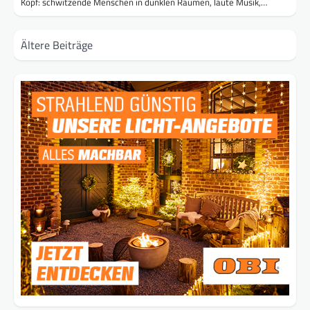
Kopf: schwitzende Menschen in dunklen Räumen, laute Musik,…
Beitragsnavigation
Ältere Beiträge