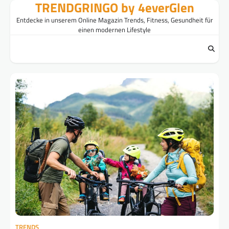
TRENDGRINGO by 4everGlen
Skip
to
Entdecke in unserem Online Magazin Trends, Fitness, Gesundheit für
content
einen modernen Lifestyle
TRENDS