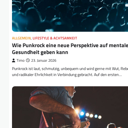
ALLGEMEIN
,
LIFESTYLE & ACHTSAMKEIT
Wie Punkrock eine neue Perspektive auf mental
Gesundheit geben kann
Timo
23. Januar 2026
Punkrock ist laut, schmutzig, unbequem und wird gerne mit Wut, Rebe
und radikaler Ehrlichkeit in Verbindung gebracht. Auf den ersten…