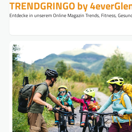
TRENDGRINGO by 4everGle
Skip
to
Entdecke in unserem Online Magazin Trends, Fitness, Gesund
content