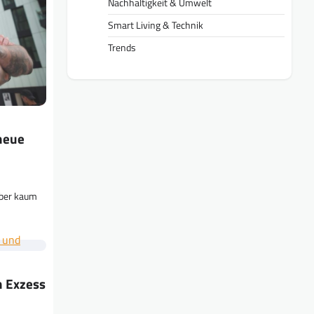
Nachhaltigkeit & Umwelt
Smart Living & Technik
Trends
 neue
 aber kaum
n Exzess