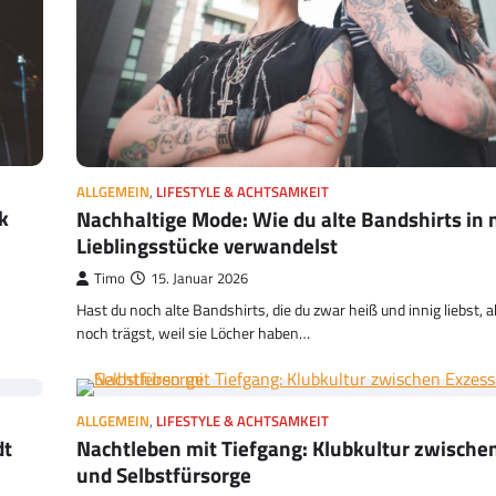
ALLGEMEIN
,
LIFESTYLE & ACHTSAMKEIT
k
Nachhaltige Mode: Wie du alte Bandshirts in
Lieblingsstücke verwandelst
Timo
15. Januar 2026
Hast du noch alte Bandshirts, die du zwar heiß und innig liebst,
noch trägst, weil sie Löcher haben…
ALLGEMEIN
,
LIFESTYLE & ACHTSAMKEIT
dt
Nachtleben mit Tiefgang: Klubkultur zwische
und Selbstfürsorge