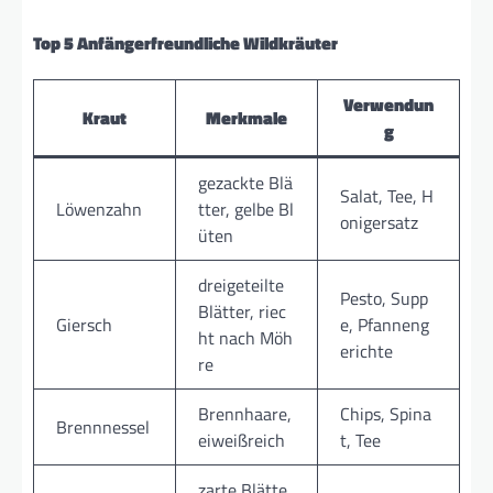
Top 5 Anfängerfreundliche Wildkräuter
Verwendun
Kraut
Merkmale
g
gezackte Blä
Salat, Tee, H
Löwenzahn
tter, gelbe Bl
onigersatz
üten
dreigeteilte
Pesto, Supp
Blätter, riec
Giersch
e, Pfanneng
ht nach Möh
erichte
re
Brennhaare,
Chips, Spina
Brennnessel
eiweißreich
t, Tee
zarte Blätte