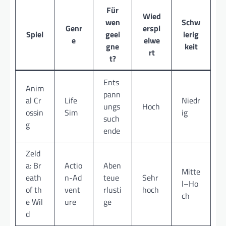
Für
Wied
wen
Schw
Genr
erspi
Spiel
geei
ierig
e
elwe
gne
keit
rt
t?
Ents
Anim
pann
al Cr
Life
Niedr
ungs
Hoch
ossin
Sim
ig
such
g
ende
Zeld
a: Br
Actio
Aben
Mitte
eath
n-Ad
teue
Sehr
l–Ho
of th
vent
rlusti
hoch
ch
e Wil
ure
ge
d