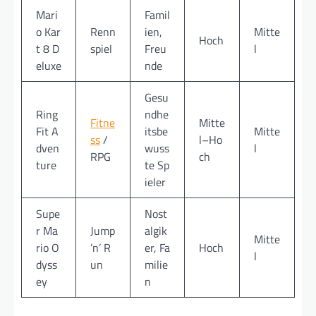
Mari
Famil
o Kar
Renn
ien,
Mitte
Hoch
t 8 D
spiel
Freu
l
eluxe
nde
Gesu
Ring
ndhe
Fitne
Mitte
Fit A
itsbe
Mitte
ss
/
l–Ho
dven
wuss
l
RPG
ch
ture
te Sp
ieler
Supe
Nost
r Ma
Jump
algik
Mitte
rio O
’n’ R
er, Fa
Hoch
l
dyss
un
milie
ey
n