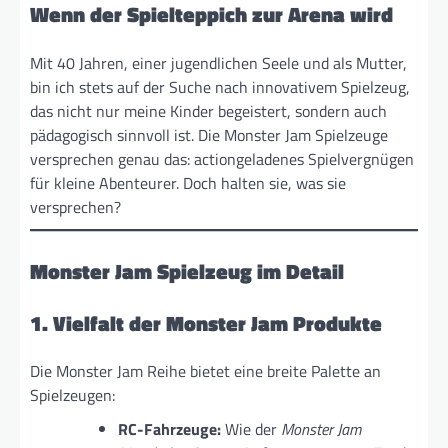
Wenn der Spielteppich zur Arena wird
Mit 40 Jahren, einer jugendlichen Seele und als Mutter,
bin ich stets auf der Suche nach innovativem Spielzeug,
das nicht nur meine Kinder begeistert, sondern auch
pädagogisch sinnvoll ist. Die Monster Jam Spielzeuge
versprechen genau das: actiongeladenes Spielvergnügen
für kleine Abenteurer. Doch halten sie, was sie
versprechen?
Monster Jam Spielzeug im Detail
1. Vielfalt der Monster Jam Produkte
Die Monster Jam Reihe bietet eine breite Palette an
Spielzeugen:
RC-Fahrzeuge:
Wie der
Monster Jam