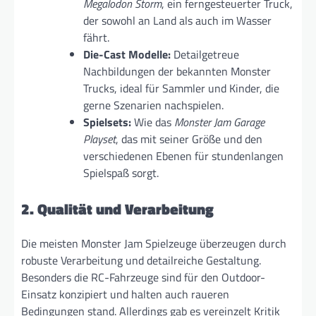
Megalodon Storm
, ein ferngesteuerter Truck,
der sowohl an Land als auch im Wasser
fährt.
Die-Cast Modelle:
Detailgetreue
Nachbildungen der bekannten Monster
Trucks, ideal für Sammler und Kinder, die
gerne Szenarien nachspielen.
Spielsets:
Wie das
Monster Jam Garage
Playset
, das mit seiner Größe und den
verschiedenen Ebenen für stundenlangen
Spielspaß sorgt.
2. Qualität und Verarbeitung
Die meisten Monster Jam Spielzeuge überzeugen durch
robuste Verarbeitung und detailreiche Gestaltung.
Besonders die RC-Fahrzeuge sind für den Outdoor-
Einsatz konzipiert und halten auch raueren
Bedingungen stand. Allerdings gab es vereinzelt Kritik