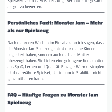
Spielwerts ist das Preis-Leistungs-Verhältnis insgesamt
als gut zu bewerten.
Persönliches Fazit: Monster Jam – Mehr
als nur Spielzeug
Nach mehreren Wochen im Einsatz kann ich sagen, dass
die Monster Jam Spielzeuge nicht nur meine Kinder
begeistert haben, sondern auch mich als Mutter
überzeugt haben. Sie bieten eine gelungene Kombination
aus Spaß, Lernen und Qualität. Einziger Wermutstropfen
ist das erwähnte Spielset, das in puncto Stabilität nicht
ganz mithalten kann.
FAQ – Häufige Fragen zu Monster Jam
Spielzeug