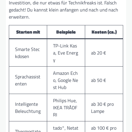
Investition, die nur etwas für Technikfreaks ist. Falsch
gedacht! Du kannst klein anfangen und nach und nach
erweitern.
Starten mit
Beispiele
Kosten (ca.)
TP-Link Kas
Smarte Stec
a, Eve Energ
ab 20 €
kdosen
y
Amazon Ech
Sprachassist
o, Google Ne
ab 50 €
enten
st Hub
Philips Hue,
Intelligente
ab 30 € pro
IKEA TRÅDF
Beleuchtung
Lampe
RI
tado°, Netat
ab 100 € pro
Thermostate