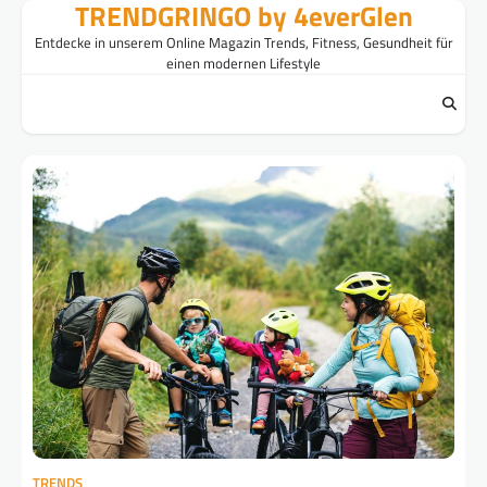
TRENDGRINGO by 4everGlen
Skip
to
Entdecke in unserem Online Magazin Trends, Fitness, Gesundheit für
content
einen modernen Lifestyle
TRENDS