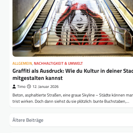
ALLGEMEIN
,
NACHHALTIGKEIT & UMWELT
Graffiti als Ausdruck: Wie du Kultur in deiner Sta
mitgestalten kannst
Timo
12. Januar 2026
Beton, asphaltierte Straßen, eine graue Skyline – Städte können m
trist wirken. Doch dann siehst du sie plötzlich: bunte Buchstaben,…
Beitragsnavigation
Ältere Beiträge