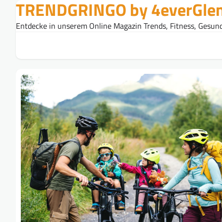
TRENDGRINGO by 4everGle
Skip
to
Entdecke in unserem Online Magazin Trends, Fitness, Gesund
content