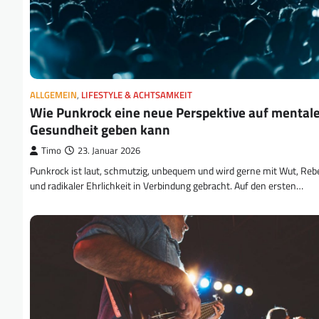
ALLGEMEIN
,
LIFESTYLE & ACHTSAMKEIT
Wie Punkrock eine neue Perspektive auf mental
Gesundheit geben kann
Timo
23. Januar 2026
Punkrock ist laut, schmutzig, unbequem und wird gerne mit Wut, Rebe
und radikaler Ehrlichkeit in Verbindung gebracht. Auf den ersten…