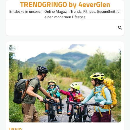
TRENDGRINGO by 4everGlen
Skip
to
Entdecke in unserem Online Magazin Trends, Fitness, Gesundheit für
content
einen modernen Lifestyle
TRENDS