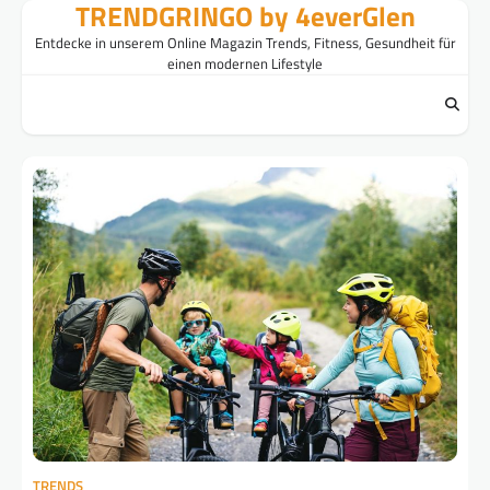
TRENDGRINGO by 4everGlen
Skip
to
Entdecke in unserem Online Magazin Trends, Fitness, Gesundheit für
content
einen modernen Lifestyle
TRENDS