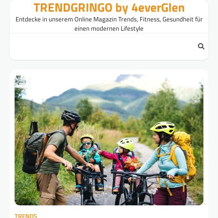
TRENDGRINGO by 4everGlen
Skip
to
Entdecke in unserem Online Magazin Trends, Fitness, Gesundheit für
content
einen modernen Lifestyle
TRENDS