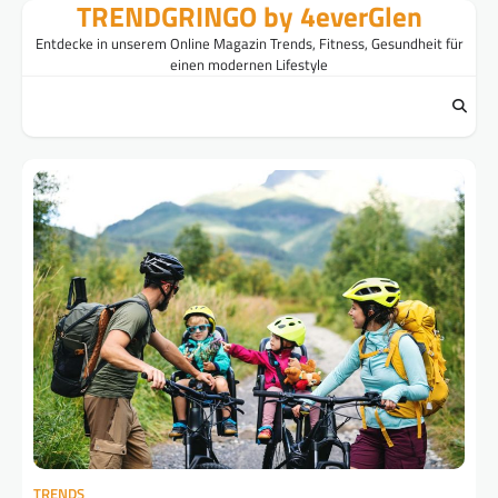
TRENDGRINGO by 4everGlen
Skip
to
Entdecke in unserem Online Magazin Trends, Fitness, Gesundheit für
content
einen modernen Lifestyle
TRENDS