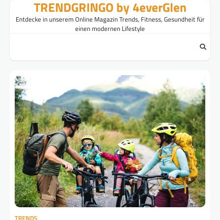
TRENDGRINGO by 4everGlen
Skip
to
Entdecke in unserem Online Magazin Trends, Fitness, Gesundheit für
content
einen modernen Lifestyle
TRENDS