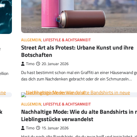
ALLGEMEIN
,
LIFESTYLE & ACHTSAMKEIT
Street Art als Protest: Urbane Kunst und ihre
e
Botschaften
Timo
20. Januar 2026
Du hast bestimmt schon mal ein Graffiti an einer Häuserwand 
llion
das dich zum Nachdenken gebracht oder dir ein Schmunzeln…
ALLGEMEIN
,
LIFESTYLE & ACHTSAMKEIT
k
Nachhaltige Mode: Wie du alte Bandshirts in
Lieblingsstücke verwandelst
Timo
15. Januar 2026
Hast du noch alte Bandshirts, die du zwar heiß und innig liebst,