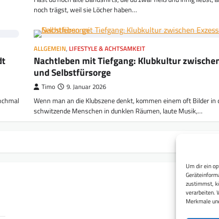
noch trägst, weil sie Löcher haben…
ALLGEMEIN
,
LIFESTYLE & ACHTSAMKEIT
dt
Nachtleben mit Tiefgang: Klubkultur zwische
und Selbstfürsorge
Timo
9. Januar 2026
anchmal
Wenn man an die Klubszene denkt, kommen einem oft Bilder in 
schwitzende Menschen in dunklen Räumen, laute Musik,…
Um dir ein op
Geräteinforma
zustimmst, kö
verarbeiten. 
Merkmale und