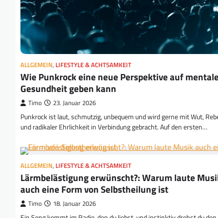
ALLGEMEIN
,
LIFESTYLE & ACHTSAMKEIT
Wie Punkrock eine neue Perspektive auf mental
Gesundheit geben kann
Timo
23. Januar 2026
Punkrock ist laut, schmutzig, unbequem und wird gerne mit Wut, Rebe
und radikaler Ehrlichkeit in Verbindung gebracht. Auf den ersten…
ALLGEMEIN
,
LIFESTYLE & ACHTSAMKEIT
Lärmbelästigung erwünscht?: Warum laute Musi
auch eine Form von Selbstheilung ist
Timo
18. Januar 2026
Ein Song kommt im Radio, den du liebst, und instinktiv drehst du den