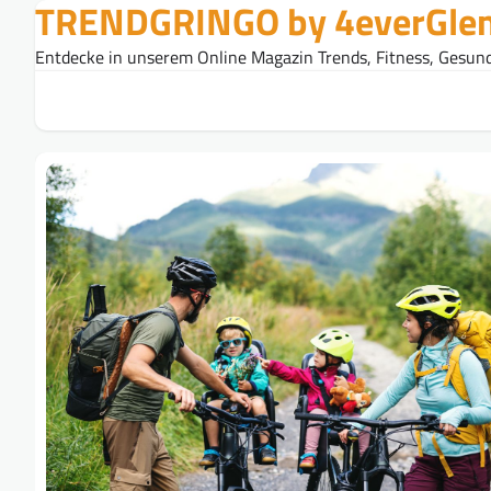
TRENDGRINGO by 4everGle
Skip
to
Entdecke in unserem Online Magazin Trends, Fitness, Gesund
content