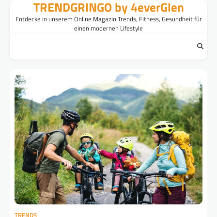
TRENDGRINGO by 4everGlen
Skip
to
Entdecke in unserem Online Magazin Trends, Fitness, Gesundheit für
content
einen modernen Lifestyle
TRENDS