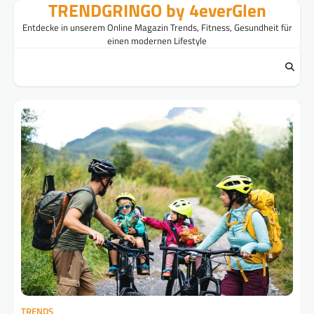
TRENDGRINGO by 4everGlen
Skip
to
Entdecke in unserem Online Magazin Trends, Fitness, Gesundheit für
content
einen modernen Lifestyle
TRENDS