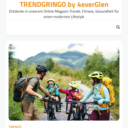
TRENDGRINGO by 4everGlen
Skip
to
Entdecke in unserem Online Magazin Trends, Fitness, Gesundheit für
content
einen modernen Lifestyle
TRENDS