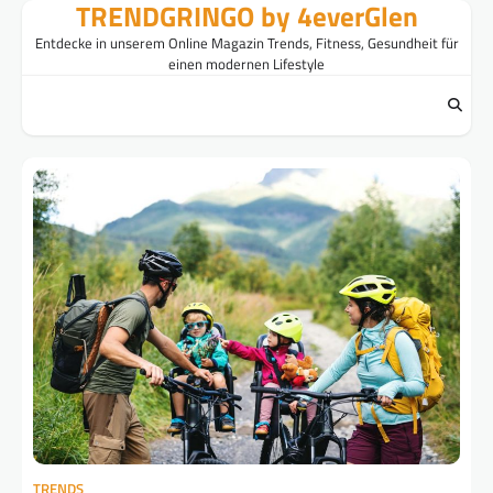
TRENDGRINGO by 4everGlen
Skip
to
Entdecke in unserem Online Magazin Trends, Fitness, Gesundheit für
content
einen modernen Lifestyle
TRENDS