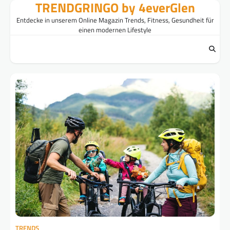
TRENDGRINGO by 4everGlen
Skip
to
Entdecke in unserem Online Magazin Trends, Fitness, Gesundheit für
content
einen modernen Lifestyle
TRENDS