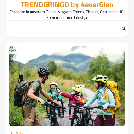
TRENDGRINGO by 4everGlen
Skip
to
Entdecke in unserem Online Magazin Trends, Fitness, Gesundheit für
content
einen modernen Lifestyle
TRENDS